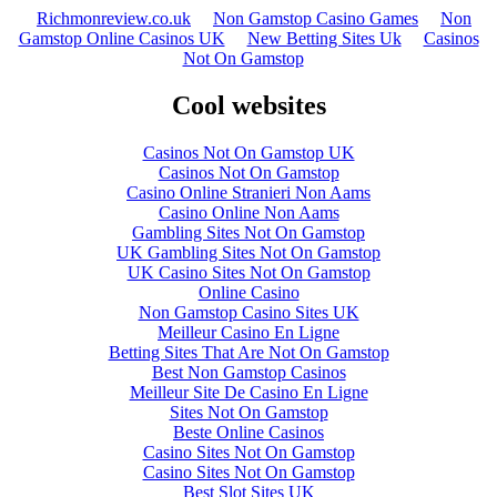
Richmonreview.co.uk
Non Gamstop Casino Games
Non
Gamstop Online Casinos UK
New Betting Sites Uk
Casinos
Not On Gamstop
Cool websites
Casinos Not On Gamstop UK
Casinos Not On Gamstop
Casino Online Stranieri Non Aams
Casino Online Non Aams
Gambling Sites Not On Gamstop
UK Gambling Sites Not On Gamstop
UK Casino Sites Not On Gamstop
Online Casino
Non Gamstop Casino Sites UK
Meilleur Casino En Ligne
Betting Sites That Are Not On Gamstop
Best Non Gamstop Casinos
Meilleur Site De Casino En Ligne
Sites Not On Gamstop
Beste Online Casinos
Casino Sites Not On Gamstop
Casino Sites Not On Gamstop
Best Slot Sites UK