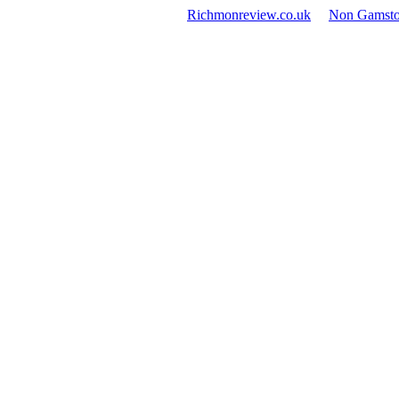
Richmonreview.co.uk
Non Gamsto