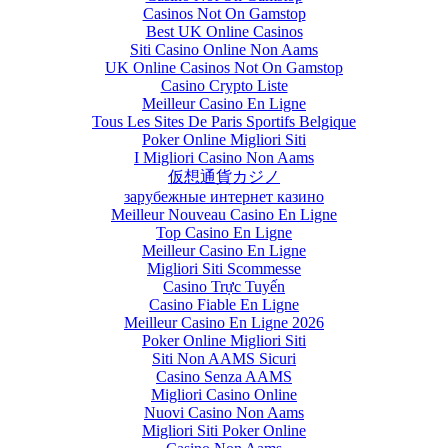
Casinos Not On Gamstop
Best UK Online Casinos
Siti Casino Online Non Aams
UK Online Casinos Not On Gamstop
Casino Crypto Liste
Meilleur Casino En Ligne
Tous Les Sites De Paris Sportifs Belgique
Poker Online Migliori Siti
I Migliori Casino Non Aams
仮想通貨カジノ
зарубежные интернет казино
Meilleur Nouveau Casino En Ligne
Top Casino En Ligne
Meilleur Casino En Ligne
Migliori Siti Scommesse
Casino Trực Tuyến
Casino Fiable En Ligne
Meilleur Casino En Ligne 2026
Poker Online Migliori Siti
Siti Non AAMS Sicuri
Casino Senza AAMS
Migliori Casino Online
Nuovi Casino Non Aams
Migliori Siti Poker Online