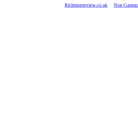
Richmonreview.co.uk
Non Gamsto