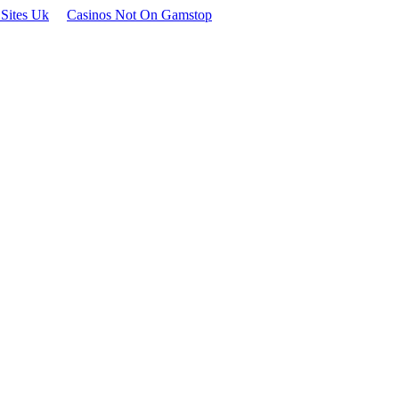
Sites Uk
Casinos Not On Gamstop