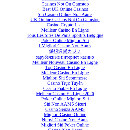
Casinos Not On Gamstop
Best UK Online Casinos
Siti Casino Online Non Aams
UK Online Casinos Not On Gamstop
Casino Crypto Liste
Meilleur Casino En Ligne
Tous Les Sites De Paris Sportifs Belgique
Poker Online Migliori Siti
I Migliori Casino Non Aams
仮想通貨カジノ
зарубежные интернет казино
Meilleur Nouveau Casino En Ligne
Top Casino En Ligne
Meilleur Casino En Ligne
Migliori Siti Scommesse
Casino Trực Tuyến
Casino Fiable En Ligne
Meilleur Casino En Ligne 2026
Poker Online Migliori Siti
Siti Non AAMS Sicuri
Casino Senza AAMS
Migliori Casino Online
Nuovi Casino Non Aams
Migliori Siti Poker Online