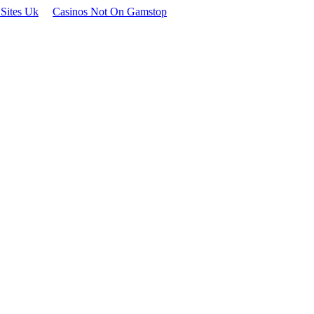
Sites Uk
Casinos Not On Gamstop