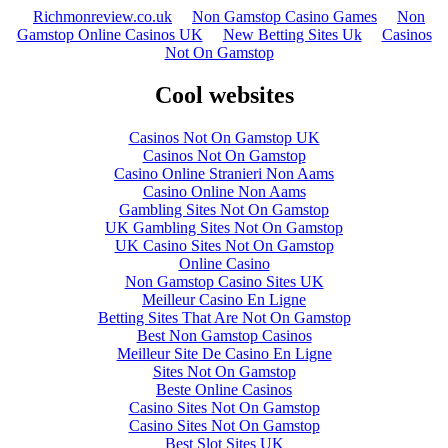
Richmonreview.co.uk
Non Gamstop Casino Games
Non
Gamstop Online Casinos UK
New Betting Sites Uk
Casinos
Not On Gamstop
Cool websites
Casinos Not On Gamstop UK
Casinos Not On Gamstop
Casino Online Stranieri Non Aams
Casino Online Non Aams
Gambling Sites Not On Gamstop
UK Gambling Sites Not On Gamstop
UK Casino Sites Not On Gamstop
Online Casino
Non Gamstop Casino Sites UK
Meilleur Casino En Ligne
Betting Sites That Are Not On Gamstop
Best Non Gamstop Casinos
Meilleur Site De Casino En Ligne
Sites Not On Gamstop
Beste Online Casinos
Casino Sites Not On Gamstop
Casino Sites Not On Gamstop
Best Slot Sites UK