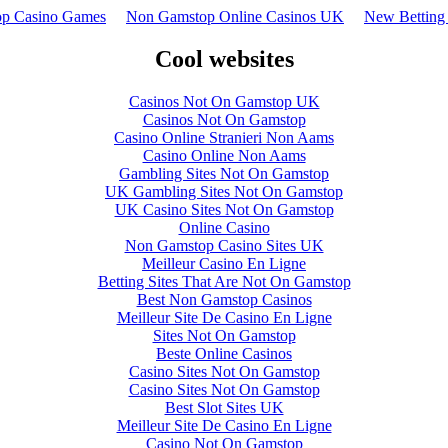
p Casino Games
Non Gamstop Online Casinos UK
New Betting 
Cool websites
Casinos Not On Gamstop UK
Casinos Not On Gamstop
Casino Online Stranieri Non Aams
Casino Online Non Aams
Gambling Sites Not On Gamstop
UK Gambling Sites Not On Gamstop
UK Casino Sites Not On Gamstop
Online Casino
Non Gamstop Casino Sites UK
Meilleur Casino En Ligne
Betting Sites That Are Not On Gamstop
Best Non Gamstop Casinos
Meilleur Site De Casino En Ligne
Sites Not On Gamstop
Beste Online Casinos
Casino Sites Not On Gamstop
Casino Sites Not On Gamstop
Best Slot Sites UK
Meilleur Site De Casino En Ligne
Casino Not On Gamstop