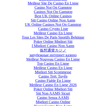
Meilleur Site De Casino En Ligne
Casino Not On Gamstop
Casinos Not On Gamstop
Best UK Online Casinos
Siti Casino Online Non Aams
UK Online Casinos Not On Gamstop
Casino Crypto Liste
Meilleur Casino En Ligne
Tous Les Sites De Paris Sportifs Belgique
Poker Online Migliori Siti
I Migliori Casino Non Aams
仮想通貨カジノ
зарубежные интернет казино
Meilleur Nouveau Casino En Ligne
Top Casino En Ligne
Meilleur Casino En Ligne
Migliori Siti Scommesse
Casino Trực Tuyến
Casino Fiable En Ligne
Meilleur Casino En Ligne 2026
Poker Online Migliori Siti
Siti Non AAMS Sicuri
Casino Senza AAMS
Migliori Casino Online