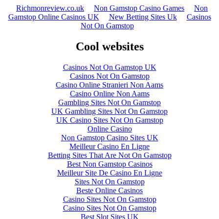
Richmonreview.co.uk
Non Gamstop Casino Games
Non
Gamstop Online Casinos UK
New Betting Sites Uk
Casinos
Not On Gamstop
Cool websites
Casinos Not On Gamstop UK
Casinos Not On Gamstop
Casino Online Stranieri Non Aams
Casino Online Non Aams
Gambling Sites Not On Gamstop
UK Gambling Sites Not On Gamstop
UK Casino Sites Not On Gamstop
Online Casino
Non Gamstop Casino Sites UK
Meilleur Casino En Ligne
Betting Sites That Are Not On Gamstop
Best Non Gamstop Casinos
Meilleur Site De Casino En Ligne
Sites Not On Gamstop
Beste Online Casinos
Casino Sites Not On Gamstop
Casino Sites Not On Gamstop
Best Slot Sites UK