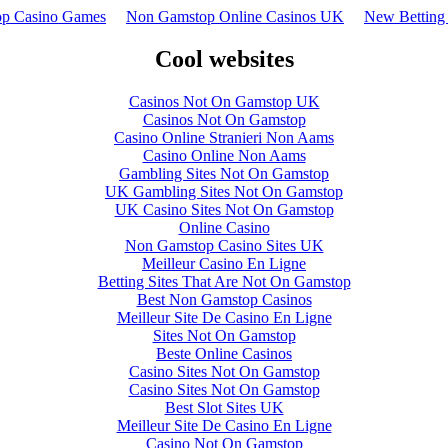
p Casino Games
Non Gamstop Online Casinos UK
New Betting 
Cool websites
Casinos Not On Gamstop UK
Casinos Not On Gamstop
Casino Online Stranieri Non Aams
Casino Online Non Aams
Gambling Sites Not On Gamstop
UK Gambling Sites Not On Gamstop
UK Casino Sites Not On Gamstop
Online Casino
Non Gamstop Casino Sites UK
Meilleur Casino En Ligne
Betting Sites That Are Not On Gamstop
Best Non Gamstop Casinos
Meilleur Site De Casino En Ligne
Sites Not On Gamstop
Beste Online Casinos
Casino Sites Not On Gamstop
Casino Sites Not On Gamstop
Best Slot Sites UK
Meilleur Site De Casino En Ligne
Casino Not On Gamstop