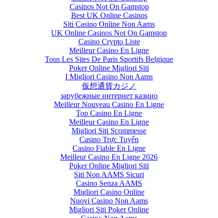
Casinos Not On Gamstop
Best UK Online Casinos
Siti Casino Online Non Aams
UK Online Casinos Not On Gamstop
Casino Crypto Liste
Meilleur Casino En Ligne
Tous Les Sites De Paris Sportifs Belgique
Poker Online Migliori Siti
I Migliori Casino Non Aams
仮想通貨カジノ
зарубежные интернет казино
Meilleur Nouveau Casino En Ligne
Top Casino En Ligne
Meilleur Casino En Ligne
Migliori Siti Scommesse
Casino Trực Tuyến
Casino Fiable En Ligne
Meilleur Casino En Ligne 2026
Poker Online Migliori Siti
Siti Non AAMS Sicuri
Casino Senza AAMS
Migliori Casino Online
Nuovi Casino Non Aams
Migliori Siti Poker Online