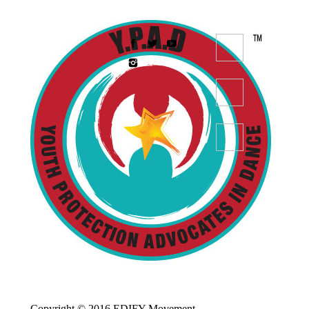
Copyright © 2016 EDIFY Movement