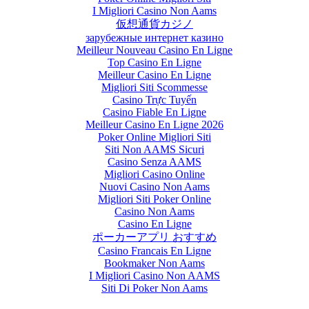
I Migliori Casino Non Aams
仮想通貨カジノ
зарубежные интернет казино
Meilleur Nouveau Casino En Ligne
Top Casino En Ligne
Meilleur Casino En Ligne
Migliori Siti Scommesse
Casino Trực Tuyến
Casino Fiable En Ligne
Meilleur Casino En Ligne 2026
Poker Online Migliori Siti
Siti Non AAMS Sicuri
Casino Senza AAMS
Migliori Casino Online
Nuovi Casino Non Aams
Migliori Siti Poker Online
Casino Non Aams
Casino En Ligne
ポーカーアプリ おすすめ
Casino Francais En Ligne
Bookmaker Non Aams
I Migliori Casino Non AAMS
Siti Di Poker Non Aams